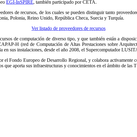
opeo
EGI-InSPIRE
, también participado por CETA.
dores de recursos, de los cuales se pueden distinguir tanto proveedore
donia, Polonia, Reino Unido, República Checa, Suecia y Turquía.
Ver listado de proveedores de recursos
ursos de computación de diverso tipo, y que también están a dispos
), CAPAP-H (red de Computación de Altas Prestaciones sobre Arquite
a en sus instalaciones, desde el año 2008, el Supercomputador LUSI
 el Fondo Europeo de Desarrollo Regional, y colabora activamente con
 que aporta sus infraestructuras y conocimientos en el ámbito de las TIC