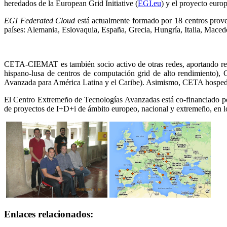
heredados de la European Grid Initiative (
EGI.eu
) y el proyecto eur
EGI Federated Cloud
está actualmente formado por 18 centros provee
países: Alemania, Eslovaquia, España, Grecia, Hungría, Italia, Mace
CETA-CIEMAT es también socio activo de otras redes, aportando rec
hispano-lusa de centros de computación grid de alto rendimiento
Avanzada para América Latina y el Caribe). Asimismo, CETA hosped
El Centro Extremeño de Tecnologías Avanzadas está co-financiado por
de proyectos de I+D+i de ámbito europeo, nacional y extremeño, en los
Enlaces relacionados: