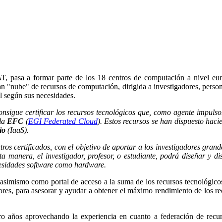
pasa a formar parte de los 18 centros de computación a nivel euro
an "nube" de recursos de computación, dirigida a investigadores, perso
al según sus necesidades.
nsigue certificar los recursos tecnológicos que, como agente impuls
 la
EFC
(
EGI Federated Cloud
). Estos recursos se han dispuesto hac
io
(IaaS).
ros certificados, con el objetivo de aportar a los investigadores gran
a manera, el investigador, profesor, o estudiante, podrá diseñar y 
ecesidades software como hardware.
simismo como portal de acceso a la suma de los recursos tecnológico
ores, para asesorar y ayudar a obtener el máximo rendimiento de los re
 años aprovechando la experiencia en cuanto a federación de recursos