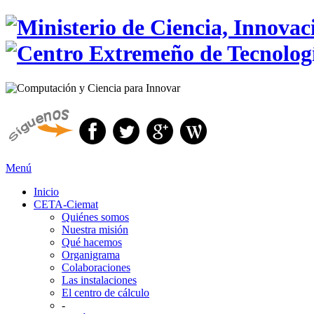
Menú
Inicio
CETA-Ciemat
Quiénes somos
Nuestra misión
Qué hacemos
Organigrama
Colaboraciones
Las instalaciones
El centro de cálculo
-