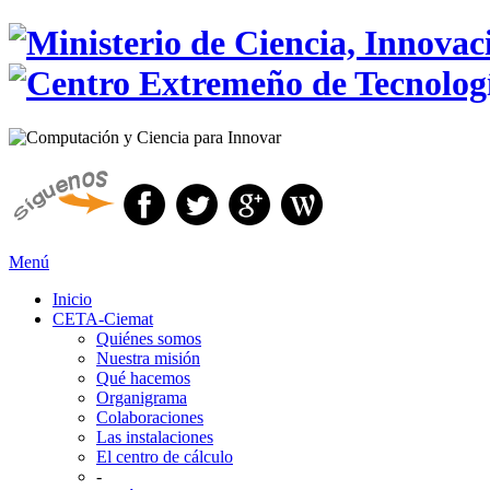
Menú
Inicio
CETA-Ciemat
Quiénes somos
Nuestra misión
Qué hacemos
Organigrama
Colaboraciones
Las instalaciones
El centro de cálculo
-