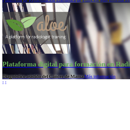
Plataforma de Rehabilitación Energética de Edificios
Más informació
Plataforma digital para formación en Radi
Diagnóstico asistido del Cáncer de Mama
Más información
‹
›