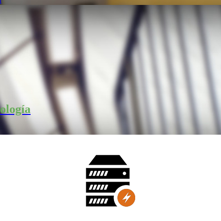
n
ología