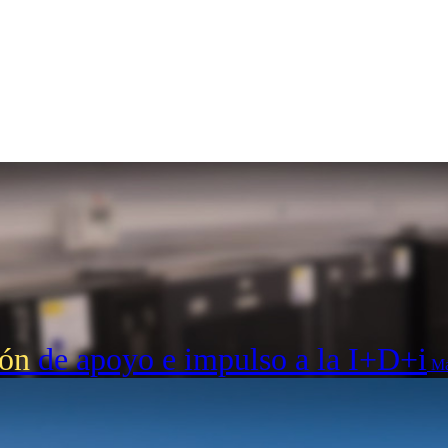
ión
de apoyo e impulso a la I+D+i
Má