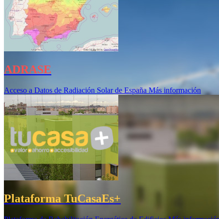
ADRASE
Acceso a Datos de Radiación Solar de España
Más información
Plataforma TuCasaEs+