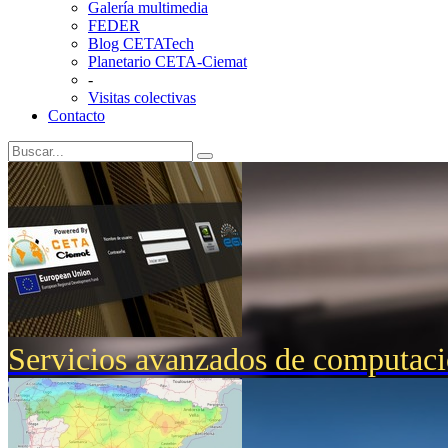
Galería multimedia
FEDER
Blog CETATech
Planetario CETA-Ciemat
-
Visitas colectivas
Contacto
Servicios avanzados de computac