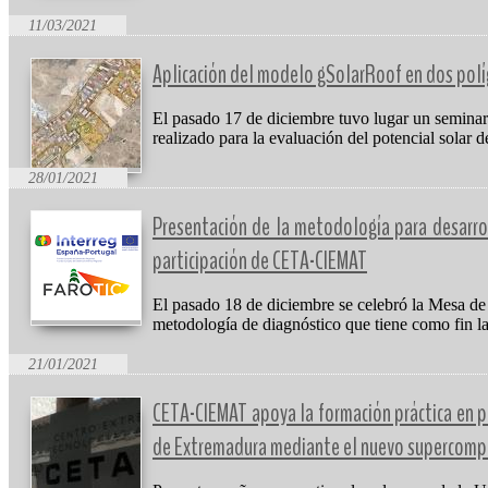
11/03/2021
Aplicación del modelo gSolarRoof en dos polí
El pasado 17 de diciembre tuvo lugar un seminari
realizado para la evaluación del potencial solar
28/01/2021
Presentación de la metodología para desarrol
participación de CETA-CIEMAT
El pasado 18 de diciembre se celebró la Mesa de
metodología de diagnóstico que tiene como fin l
21/01/2021
CETA-CIEMAT apoya la formación práctica en p
de Extremadura mediante el nuevo supercomp
Destacado