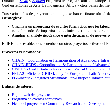
Durante el
Sexto
y
Séptimo
Programa Marco, la Comisión Europea ha 
Grid en regiones de Asia, Latinoamérica, África y otros países del m
Tras varios años de proyectos en los que se han co-financiado el d
estratégicos:
Organizar un
programa de eventos formativos que fortalecerá
todo el mundo. Se impartirán conocimientos tanto en superc
Ampliar el ámbito geográfico e interdisciplinar de nuevos 
EPIKH tiene establecidos acuerdos con otros proyectos activos del 
Proyectos relacionados:
CHAIN - Coordination & Harmonisation of Advanced e-Infrast
CHAIN-REDS - Cooordination & Harmonisation of Advanced e-
GISELA - Grid Initiatives for e-Science Virtual Comunities in
EELA2 - eScience GRID facility for Europe and Latin Americ
EGI-Inspire - Integrated Sustainable Pan-European Infrastructu
Enlaces de interés:
Página web del proyecto
Programa de eventos formativos
Ficha del proyecto en Community Research and Development I