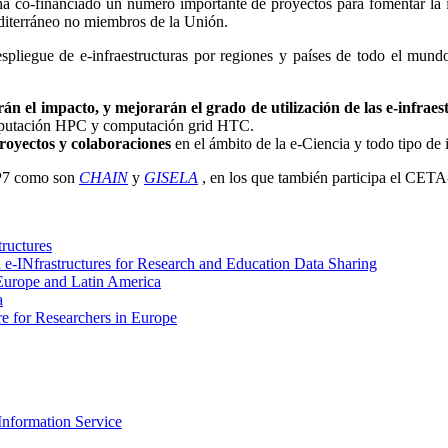
co-financiado un número importante de proyectos para fomentar la im
editerráneo no miembros de la Unión.
espliegue de e-infraestructuras por regiones y países de todo el mund
n el impacto, y mejorarán el grado de utilización de las e-infraes
omputación HPC y computación grid HTC.
proyectos y colaboraciones
en el ámbito de la e-Ciencia y todo tipo de i
FP7 como son
CHAIN
y
GISELA
, en los que también participa el CET
ructures
INfrastructures for Research and Education Data Sharing
 Europe and Latin America
a
re for Researchers in Europe
nformation Service