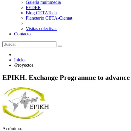
Galería multimedia
FEDER
Blog CETATech
Planetario CETA-Ciemat
-
Visitas colectivas
Contacto
Inicio
/
Proyectos
EPIKH. Exchange Programme to advance 
Acrónimo: