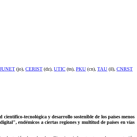
JUNET
(jo),
CERIST
(dz),
UTIC
(tn),
PKU
(cn),
TAU
(il),
CNRST
 científico-tecnológica y desarrollo sostenible de los países menos
igital", endémicos a ciertas regiones y multitud de países en vías