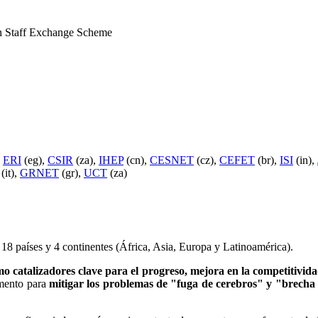
h Staff Exchange Scheme
,
ERI
(eg),
CSIR
(za),
IHEP
(cn),
CESNET
(cz),
CEFET
(br),
ISI
(in),
(it),
GRNET
(gr),
UCT
(za)
a 18 países y 4 continentes (África, Asia, Europa y Latinoamérica).
mo catalizadores clave para el progreso, mejora en la competitividad
umento para
mitigar los problemas de "fuga de cerebros" y "brecha d