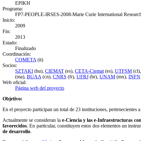
EPIKH
Programa:
FP7-PEOPLE-IRSES-2008-Marie Curie International Researc
Inicio:
2009
Fin:
2013
Estado:
Finalizado
Coordinación:
COMETA
(it)
Socios:
SZTAKI
(hu),
CIEMAT
(es),
CETA-Ciemat
(es),
UTFSM
(cl)
(ma),
BUAA
(cn),
CNRS
(fr),
UFRJ
(br),
UNAM
(mx),
INFN
Web oficial:
Página web del proyecto
Objetivo:
En el proyecto participan un total de 23 instituciones, pertenecientes 
Actualmente se consideran la
e-Ciencia y las e-Infraestructuras co
favorecidos
. En particular, constituyen estos dos elementos un instr
de desarrollo
.