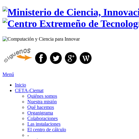
Menú
Inicio
CETA-Ciemat
Quiénes somos
Nuestra misión
Qué hacemos
Organigrama
Colaboraciones
Las instalaciones
El centro de cálculo
-