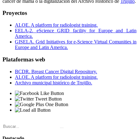
cáncer de mama o la digitalización del Archivo Histórico de
Trujillo
.
Proyectos
ALOE. A platform for radiologist training.
EELA-2. eScience GRID facility for Europe and Latin
America.
GISELA. Grid Initiatives for e-Science Virtual Comunities in
Europe and Latin America.
Plataformas web
BCDR. Breast Cancer Digital Repository.
ALOE. A platform for radiologist training.
Archivo municipal histórico de Trujillo.
Destacado